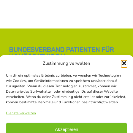
BUNDESVERBAND PATIENTEN FÜR
HOMÖOPATHIE E.V.
Zustimmung verwalten
E-Mail:
info [at] bph-online.de
Webseite:
Homöopathie Online
Um dir ein optimales Erlebnis zu bieten, verwenden wir Technologien
wie Cookies, um Geräteinformationen zu speichern und/oder darauf
zuzugreifen. Wenn du diesen Technologien zustimmst, können wir
Daten wie das Surfverhalten oder eindeutige IDs auf dieser Website
SOZIALE NETZWERKE
verarbeiten. Wenn du deine Zustimmung nicht erteilst oder zurückziehst,
können bestimmte Merkmale und Funktionen beeinträchtigt werden.
Dienste verwalten
Akzeptieren