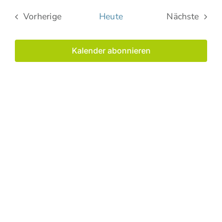
wählen.
Suche
Vorherige
Heute
Nächste
Nav
und
Veranstaltungen
Veranstal
Ansich
Kalender abonnieren
Naviga