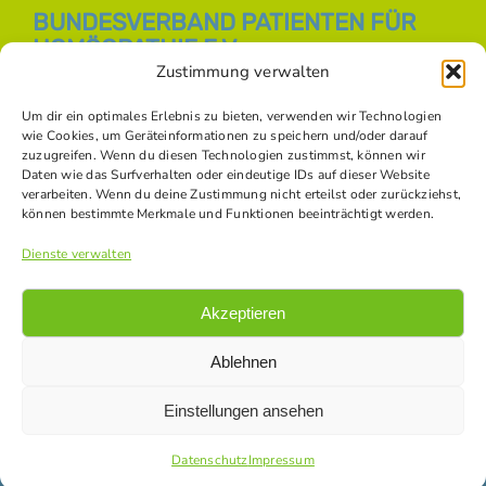
BUNDESVERBAND PATIENTEN FÜR
HOMÖOPATHIE E.V.
Zustimmung verwalten
E-Mail:
info [at] bph-online.de
Webseite:
Homöopathie Online
Um dir ein optimales Erlebnis zu bieten, verwenden wir Technologien
wie Cookies, um Geräteinformationen zu speichern und/oder darauf
zuzugreifen. Wenn du diesen Technologien zustimmst, können wir
Daten wie das Surfverhalten oder eindeutige IDs auf dieser Website
SOZIALE NETZWERKE
verarbeiten. Wenn du deine Zustimmung nicht erteilst oder zurückziehst,
können bestimmte Merkmale und Funktionen beeinträchtigt werden.
Dienste verwalten
Akzeptieren
Ablehnen
Einstellungen ansehen
© Copyright -
2026 Bundesverband Patienten für Homöopathie
e.V. |
Datenschutz
|
Impressum
|
Kontakt
|
Bildnachweise
Datenschutz
Impressum