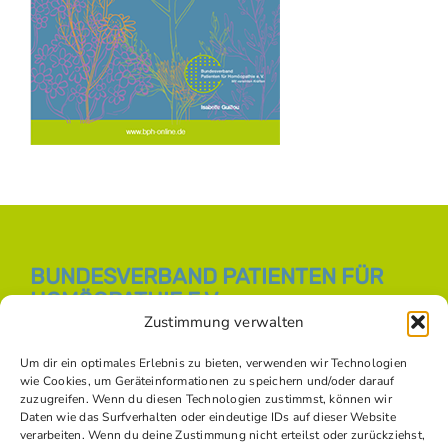
BUNDESVERBAND PATIENTEN FÜR
HOMÖOPATHIE E.V.
Zustimmung verwalten
E-Mail:
info [at] bph-online.de
Webseite:
Homöopathie Online
Um dir ein optimales Erlebnis zu bieten, verwenden wir Technologien
wie Cookies, um Geräteinformationen zu speichern und/oder darauf
zuzugreifen. Wenn du diesen Technologien zustimmst, können wir
Daten wie das Surfverhalten oder eindeutige IDs auf dieser Website
SOZIALE NETZWERKE
verarbeiten. Wenn du deine Zustimmung nicht erteilst oder zurückziehst,