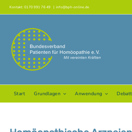
Zum
Kontakt: 0170 991 76 49
|
info@bph-online.de
Inhalt
springen
Start
Grundlagen
Anwendung
Debat