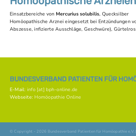
Homöopathische Arzneien
Einsatzbereiche von
Mercurius solubilis
, Quecksilber
Homöopathische Arznei eingesetzt bei Entzündungen v
Abszesse, infizierte Ausschläge, Geschwüre), Gürtelros
BUNDESVERBAND PATIENTEN FÜR HOMÖO
E-Mail:
info [at] bph-online.de
Webseite:
Homöopathie Online
© Copyright -
2026 Bundesverband Patienten für Homöopathie e.V. 