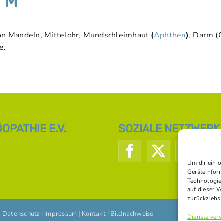
 M
on Mandeln, Mittelohr, Mundschleimhaut
(
Aphthen
)
, Darm (C
e.
PATHIE E.V.
SOZIALE NETZWERK
Um dir ein 
Geräteinfor
Technologie
auf dieser 
zurückziehs
|
Datenschutz
|
Impressum
|
Kontakt
|
Bildnachweise
Dienste ver